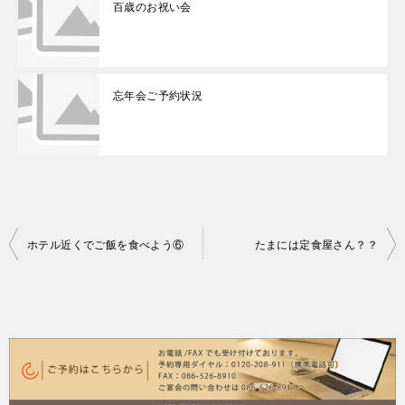
百歳のお祝い会
忘年会ご予約状況
投
ホテル近くでご飯を食べよう⑥
たまには定食屋さん？？
稿
ナ
ビ
ゲ
ー