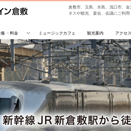
倉敷市、玉島、水島、浅口市、金
ネスや観光、宴会、会議にご利用
備 ・料金
ミュージックカフェ
観光案内
アクセ