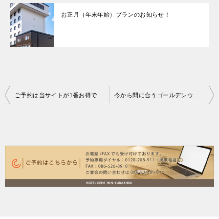
お正月（年末年始）プランのお知らせ！
投
ご予約は当サイトが1番お得です！
今から間に合うゴールデンウィークの宿泊予約！ゴールデンウィーク、お盆、お正月も３６５日宿泊料金は同一です！
稿
ナ
ビ
ゲ
ー
シ
ョ
ン